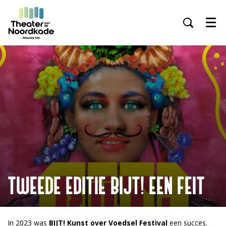
Inzoomen
Menu
TWEEDE EDITIE BIJT! EEN FEIT
In 2023 was
BIJT! Kunst over Voedsel Festival
een succes.