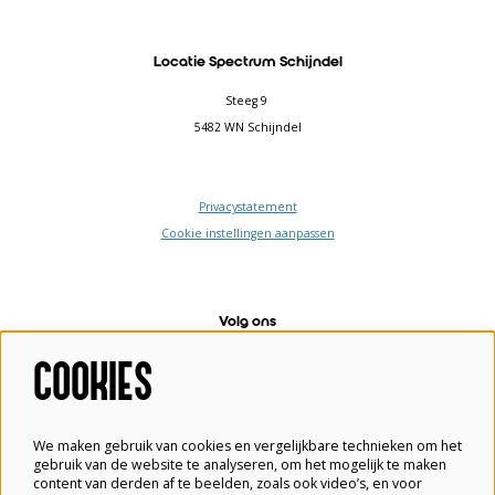
Locatie Spectrum Schijndel
Steeg 9
5482 WN Schijndel
Privacystatement
Cookie instellingen aanpassen
Volg ons
COOKIES
Meld je aan voor de nieuwsbrief
We maken gebruik van cookies en vergelijkbare technieken om het
gebruik van de website te analyseren, om het mogelijk te maken
content van derden af te beelden, zoals ook video’s, en voor