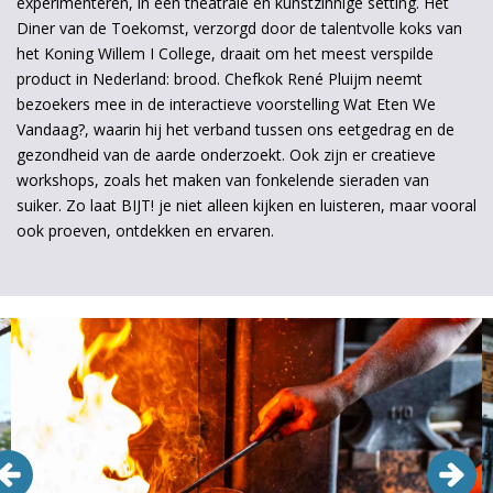
experimenteren, in een theatrale en kunstzinnige setting. Het
Diner van de Toekomst, verzorgd door de talentvolle koks van
het Koning Willem I College, draait om het meest verspilde
product in Nederland: brood. Chefkok René Pluijm neemt
bezoekers mee in de interactieve voorstelling Wat Eten We
Vandaag?, waarin hij het verband tussen ons eetgedrag en de
gezondheid van de aarde onderzoekt. Ook zijn er creatieve
workshops, zoals het maken van fonkelende sieraden van
suiker. Zo laat BIJT! je niet alleen kijken en luisteren, maar vooral
ook proeven, ontdekken en ervaren.
Overslaan