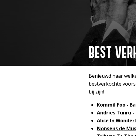
BEST VER
Benieuwd naar welke v
bestverkochte voorst
bij zijn!
Kommil Foo - Ba
Andries Tunru -
Alice In Wonderl
Nonsens de Musi