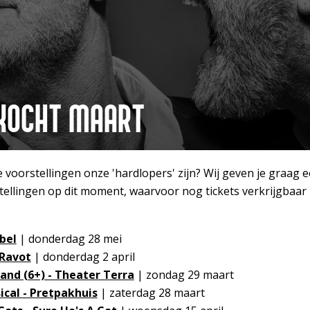
KOCHT MAART
oorstellingen onze 'hardlopers' zijn? Wij geven je graag een
ellingen op dit moment, waarvoor nog tickets verkrijgbaar z
bel
| donderdag 28 mei
 Ravot
| donderdag 2 april
and (6+) - Theater Terra
| zondag 29 maart
cal - Pretpakhuis
| zaterdag 28 maart