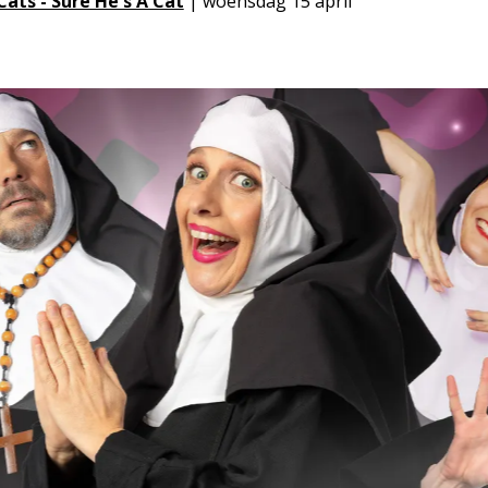
ats - Sure He's A Cat
| woensdag 15 april