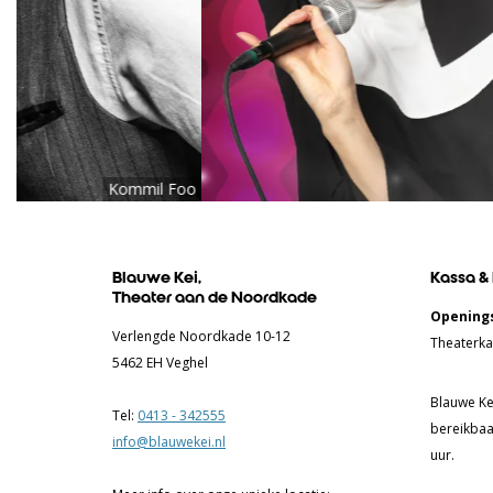
Kommil Foo
Blauwe Kei,
Kassa &
Theater aan de Noordkade
Openings
Verlengde Noordkade 10-12
Theaterka
5462 EH Veghel
Blauwe Kei
Tel:
0413 - 342555
bereikbaa
info@blauwekei.nl
uur.