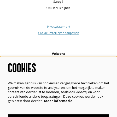
Steeg 9
5482 WN Schijndel
Privacystatement
Cookie instellingen aanpassen
Volg ons
COOKIES
Meld je aan voor de nieuwsbrief
We maken gebruik van cookies en vergelijkbare technieken om het
gebruik van de website te analyseren, om het mogelijk te maken
content van derden af te beelden, zoals ook video’s, en voor
verschillende andere toepassingen. Deze cookies worden ook
geplaatst door derden.
Meer informatie…
Aanmelden