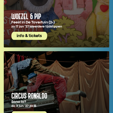
WOEZEL & PIP
Feest In De Tovertuin (2+)
zo 17 jan ’27
Meerdere tijdstippen
info & tickets
CIRCUS RONALDO
Sono Io?
do 3 jun ’27
20:15