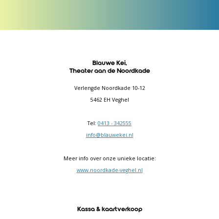
Blauwe Kei,
Theater aan de Noordkade
Verlengde Noordkade 10-12
5462 EH Veghel
Tel:
0413 - 342555
info@blauwekei.nl
Meer info over onze unieke locatie:
www.noordkade-veghel.nl
Kassa & kaartverkoop