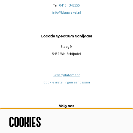
Tel:
0413 - 342555
info@blauwekei.nl
Locatie Spectrum Schijndel
Steeg 9
5482 WN Schijndel
Privacystatement
Cookie instellingen aanpassen
Volg ons
COOKIES