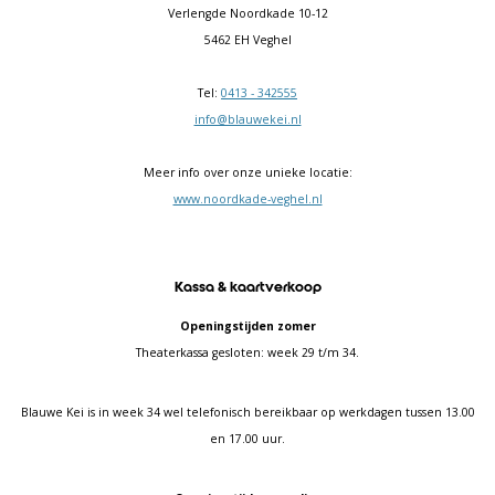
Verlengde Noordkade 10-12
5462 EH Veghel
Tel:
0413 - 342555
info@blauwekei.nl
Meer info over onze unieke locatie:
www.noordkade-veghel.nl
Kassa & kaartverkoop
Openingstijden zomer
Theaterkassa gesloten: week 29 t/m 34.
Blauwe Kei is in week 34 wel telefonisch bereikbaar op werkdagen tussen 13.00
en 17.00 uur.