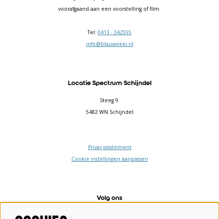
voorafgaand aan een voorstelling of film.
Tel:
0413 - 342555
info@blauwekei.nl
Locatie Spectrum Schijndel
Steeg 9
5482 WN Schijndel
Privacystatement
Cookie instellingen aanpassen
Volg ons