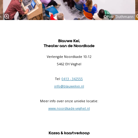
n
©Pien Duthmann
Blauwe Kei,
Theater aan de Noordkade
Verlengde Noordkade 10-12
5462 EH Veghel
Tel:
0413 - 342555
info@blauwekei.nl
Meer info over onze unieke locatie:
www.noordkade-veghel.nl
Kassa & kaartverkoop