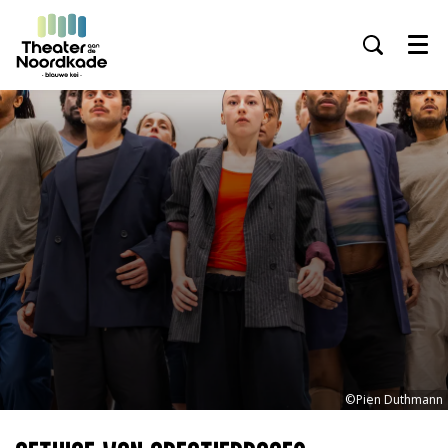
Menu
Inzoomen
©Pien Duthmann