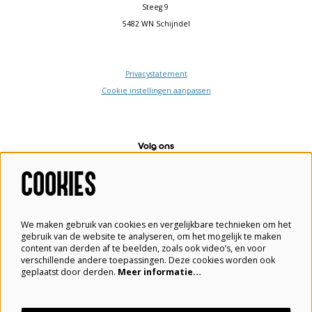
Steeg 9
5482 WN Schijndel
Privacystatement
Cookie instellingen aanpassen
Volg ons
COOKIES
Meld je aan voor de nieuwsbrief
We maken gebruik van cookies en vergelijkbare technieken om het
gebruik van de website te analyseren, om het mogelijk te maken
content van derden af te beelden, zoals ook video’s, en voor
verschillende andere toepassingen. Deze cookies worden ook
Aanmelden
geplaatst door derden.
Meer informatie…