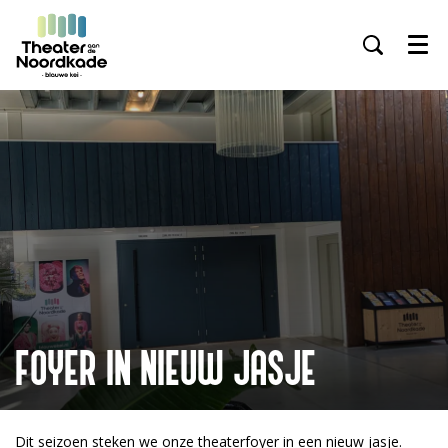
Inzoomen
Inz
Menu
FOYER IN NIEUW JASJE
Dit seizoen steken we onze theaterfoyer in een nieuw jasje.