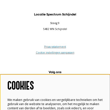
Locatie Spectrum Schijndel
Steeg 9
5482 WN Schijndel
Privacystatement
Cookie instellingen aanpassen
Volg ons
COOKIES
Meld je aan voor de nieuwsbrief
We maken gebruik van cookies en vergelijkbare technieken om het
gebruik van de website te analyseren, om het mogelijk te maken
content van derden af te beelden, zoals ook video’s, en voor