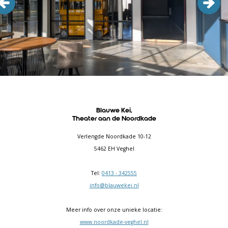
Blauwe Kei,
Theater aan de Noordkade
Verlengde Noordkade 10-12
5462 EH Veghel
Tel:
0413 - 342555
info@blauwekei.nl
Meer info over onze unieke locatie:
www.noordkade-veghel.nl