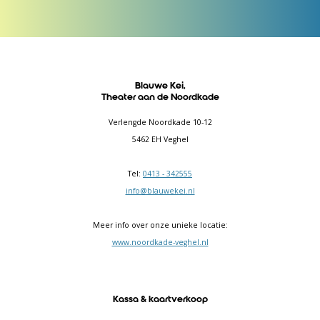
Blauwe Kei,
Theater aan de Noordkade
Verlengde Noordkade 10-12
5462 EH Veghel
Tel:
0413 - 342555
info@blauwekei.nl
Meer info over onze unieke locatie:
www.noordkade-veghel.nl
Kassa & kaartverkoop