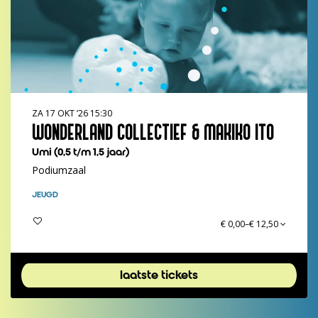
ZA 17 OKT ’26
15:30
WONDERLAND COLLECTIEF & MAKIKO ITO
Umi (0,5 t/m 1,5 jaar)
Podiumzaal
JEUGD
€ 0,00–€ 12,50
laatste tickets