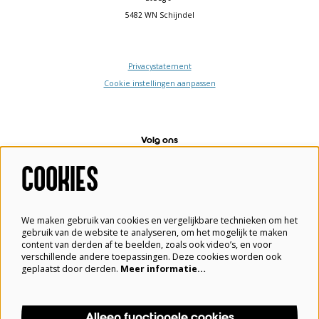
5482 WN Schijndel
Privacystatement
Cookie instellingen aanpassen
Volg ons
COOKIES
Meld je aan voor de nieuwsbrief
We maken gebruik van cookies en vergelijkbare technieken om het
gebruik van de website te analyseren, om het mogelijk te maken
content van derden af te beelden, zoals ook video’s, en voor
verschillende andere toepassingen. Deze cookies worden ook
geplaatst door derden.
Meer informatie…
Aanmelden
Alleen functionele cookies