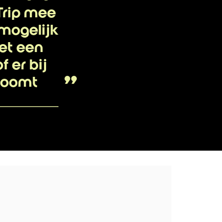
Trip mee
 mogelijk
et een
f er bij
troomt