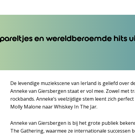
areltjes en wereldberoemde hits u
De levendige muziekscene van Ierland is geliefd over d
Anneke van Giersbergen staat er vol mee. Zowel met trad
rockbands. Anneke’s veelzijdige stem leent zich perfec
Molly Malone naar Whiskey In The Jar.
Anneke van Giersbergen is bij het grote publiek beke
The Gathering, waarmee ze internationale successen boe