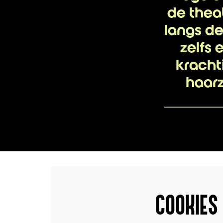
de thea
langs de
zelfs
krachti
haarz
COOKIES