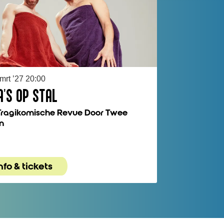
 mrt ’27
20:00
A'S OP STAL
Tragikomische Revue Door Twee
n
nfo & tickets