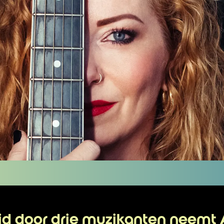
id door drie muzikanten neemt