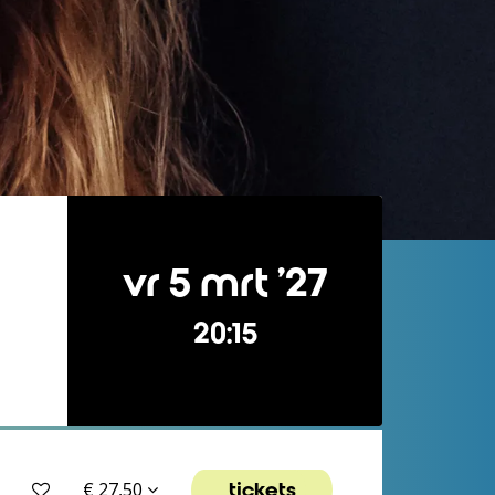
vr 5 mrt ’27
20:15
tickets
€ 27,50