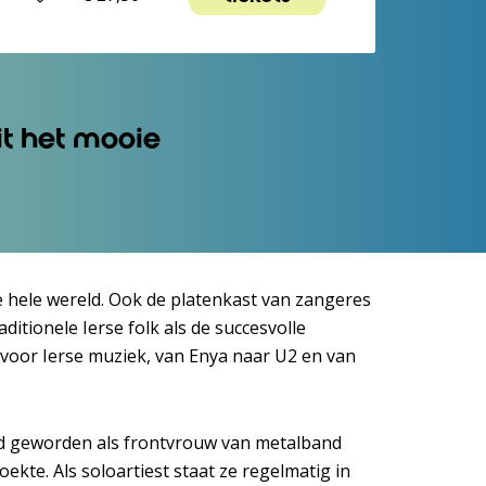
it het mooie
e hele wereld. Ook de platenkast van zangeres
itionele Ierse folk als de succesvolle
t voor Ierse muziek, van Enya naar U2 en van
nd geworden als frontvrouw van metalband
kte. Als soloartiest staat ze regelmatig in