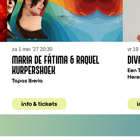
za 1 mei ’27
20:30
vr 19
MARIA DE FÁTIMA & RAQUEL
DIV
KURPERSHOEK
Een 
Here
Tapas Iberia
info & tickets
i