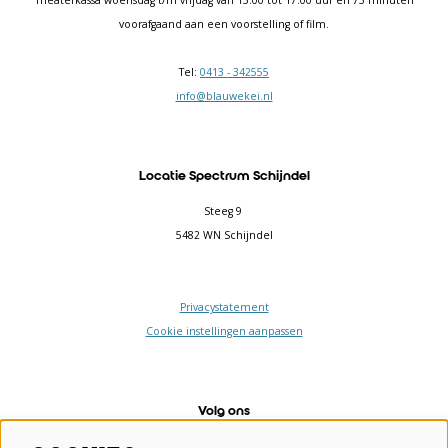
Theaterkassa woensdag t/m vrijdag van 13.00 tot 17.00 uur en 75 minuten
voorafgaand aan een voorstelling of film.
Tel:
0413 - 342555
info@blauwekei.nl
Locatie Spectrum Schijndel
Steeg 9
5482 WN Schijndel
Privacystatement
Cookie instellingen aanpassen
Volg ons