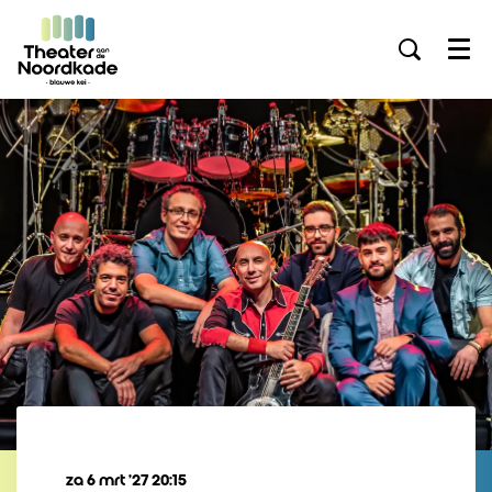
Menu
za 6 mrt ’27
20:15