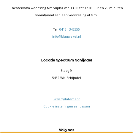
Theaterkassa woensdag t/m vrijdag van 13.00 tot 17.00 uur en 75 minuten
voorafgaand aan een voorstelling of film.
Tel:
0413 - 342555
info@blauwekei.nl
Locatie Spectrum Schijndel
Steeg 9
5482 WN Schijndel
Privacystatement
Cookie instellingen aanpassen
Volg ons