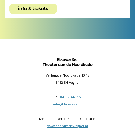
info & tickets
Blauwe Kei,
Theater aan de Noordkade
Verlengde Noordkade 10-12
5462 EH Veghel
Tel:
0413 - 342555
info@blauwekei.nl
Meer info over onze unieke locatie:
www.noordkade-veghel.nl