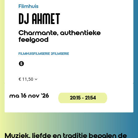
Filmhuis
DJ AHMET
Charmante, authentieke
feelgood
FILMHUIS
FILMSERIE 2
FILMSERIE
€ 11,50
ma 16 nov ’26
20:15
-
21:54
Muziek, liefde en traditie bepalen de