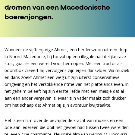
dromen van een Macedonische
boerenjongen.
Wanneer de vijftienjarige Ahmet, een herderszoon uit een dorp
in Noord-Macedonië, bij toeval op een illegale nachtelijke rave
stuit, gaat er een wereld voor hem open. Met een tractor als
boombox creëert hij vervolgens zijn eigen dansvloer. Via muziek
en dans zoekt Ahmet een weg uit zijn uiterst conservatieve
omgeving en het verstikkende ritme van het plattelandsleven. In
het geheim beleeft hij zijn eerste liefde met een meisje dat al
aan een ander vergeven is. Maar zijn vader maakt zich drukker
om het schaap dat Ahmet bij zijn avontuur kwijtraakte.
nzoomen
Het is een film over de bevrijdende kracht van muziek en een
ode aan iedereen die ooit het gevoel had tussen twee werelden
te leven. “De charmante, kleurrijke film van Georgi M. Unkovski