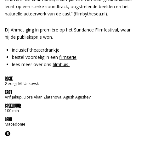
leunt op een sterke soundtrack, oogstrelende beelden en het
naturelle acteerwerk van de cast” (filmbythesea.nl).
DJ Ahmet ging in première op het Sundance Filmfestival, waar
hij de publieksprijs won.
inclusief theaterdrankje
bestel voordelig in een
filmserie
lees meer over ons
filmhuis
REGIE
Georgi M. Unkovski
CAST
Arif Jakup, Dora Akan Zlatanova, Agush Agushev
SPEELDUUR
100 min
LAND
Macedonië