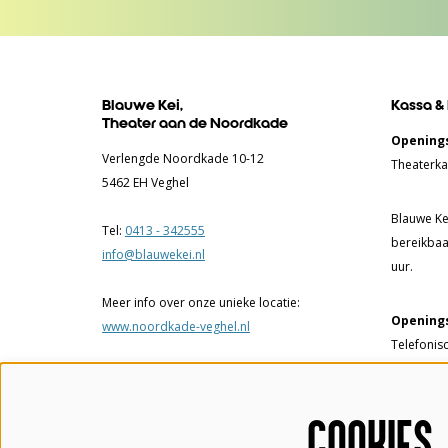
Blauwe Kei,
Kassa &
Theater aan de Noordkade
Openings
Verlengde Noordkade 10-12
Theaterka
5462 EH Veghel
Blauwe Kei
Tel:
0413 - 342555
bereikbaa
info@blauwekei.nl
uur.
Meer info over onze unieke locatie:
Openings
www.noordkade-veghel.nl
Telefonis
17.00 uur.
Theaterka
COOKIES
tot 17.00