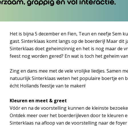
erzaam, grappig en vol interactie.
Het is bijna 5 december en Fien, Teun en neefje Sem k
gast. Sinterklaas komt langs op de boerderij! Maar dit ja
Sinterklaas doet geheimzinnig en het is nog maar de v
feest nog worden gered? En wat is toch het geheim van
Zing en dans mee met de vele vrolijke liedjes. Samen m
natuurlijk Sinterklaas weten het populaire boertje en b
écht Hollands feestje van te maken!
Kleuren en meet & greet
Vóór en na de voorstelling kunnen de kleinste bezoeker
Ontdek meer over het boerderijleven door te kleuren e
Sinterklaas na afloop van de voorstelling naar de foyer