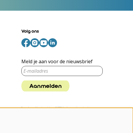
Volg ons
Meld je aan voor de nieuwsbrief
Aanmelden
Deze site wordt beschermd door reCAPTCHA, dataverwerking gebeurt in
overeenstemming met de
Cloud Data Processing Addendum
van Google.