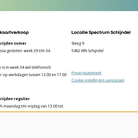
 kaartverkoop
Locatie Spectrum Schijndel
tijden zomer
Steeg 9
ssa gesloten: week 29 t/m 34.
5482 WN Schijndel
 is in week 34 wel telefonisch
Privacystatement
r op werkdagen tussen 13.00 en 17.00
Cookie instellingen aanpassen
tijden regulier
ch maandag t/m vrijdag van 13.00 tot
ssa woensdag t/m vrijdag van 13.00
 uur en 75 minuten voorafgaand aan