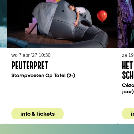
wo 7 apr ’27
10:30
za 19
PEUTERPRET
HET
Stampvoeten Op Tafel (2+)
SCH
Céza
jaar)
info & tickets
i