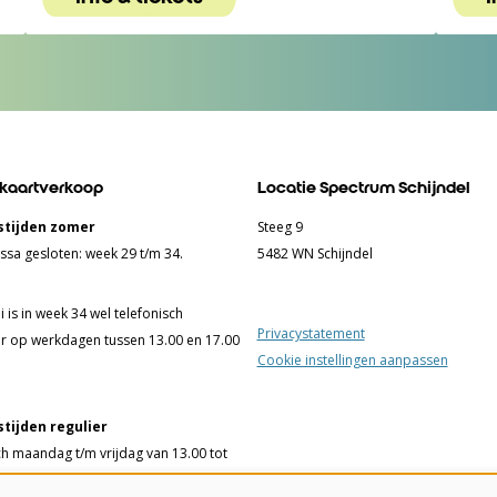
 kaartverkoop
Locatie Spectrum Schijndel
tijden zomer
Steeg 9
ssa gesloten: week 29 t/m 34.
5482 WN Schijndel
 is in week 34 wel telefonisch
Privacystatement
r op werkdagen tussen 13.00 en 17.00
Cookie instellingen aanpassen
tijden regulier
ch maandag t/m vrijdag van 13.00 tot