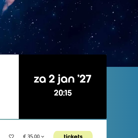
za 2 jan ’27
20:15
tickets
€ 35,00