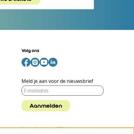
Volg ons
Meld je aan voor de nieuwsbrief
Aanmelden
Deze site wordt beschermd door reCAPTCHA, dataverwerking gebeurt in
overeenstemming met de
Cloud Data Processing Addendum
van Google.