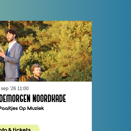
 sep ’26
11:00
DEMORGEN NOORDKADE
 Paaltjes Op Muziek
nfo & tickets