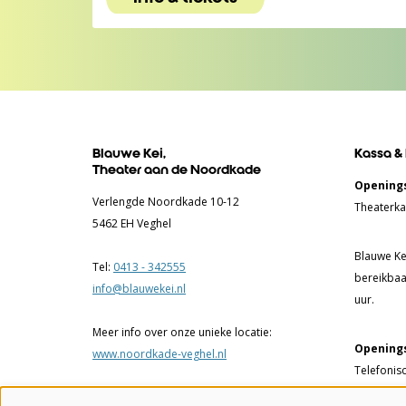
Blauwe Kei,
Kassa &
Theater aan de Noordkade
Openings
Verlengde Noordkade 10-12
Theaterka
5462 EH Veghel
Blauwe Kei
Tel:
0413 - 342555
bereikbaa
info@blauwekei.nl
uur.
Meer info over onze unieke locatie:
Openings
www.noordkade-veghel.nl
Telefonis
17.00 uur.