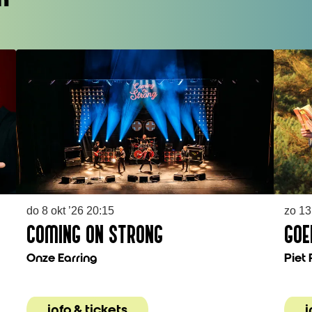
do 8 okt ’26
20:15
zo 13
COMING ON STRONG
GOE
Onze Earring
Piet
info & tickets
i