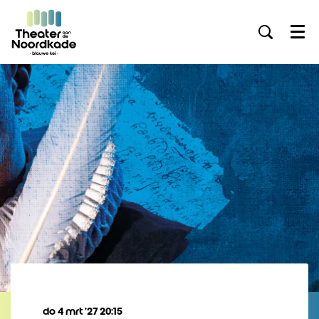
Menu
do 4 mrt ’27
20:15