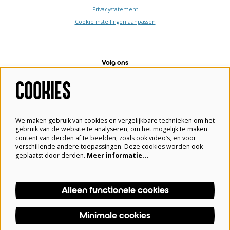
Privacystatement
Cookie instellingen aanpassen
Volg ons
COOKIES
Meld je aan voor de nieuwsbrief
We maken gebruik van cookies en vergelijkbare technieken om het
gebruik van de website te analyseren, om het mogelijk te maken
content van derden af te beelden, zoals ook video’s, en voor
verschillende andere toepassingen. Deze cookies worden ook
geplaatst door derden.
Meer informatie…
Aanmelden
Alleen functionele cookies
Deze site wordt beschermd door reCAPTCHA, dataverwerking gebeurt in overeenstemming met de
Cloud Data Processing Addendum
van Google.
Minimale cookies