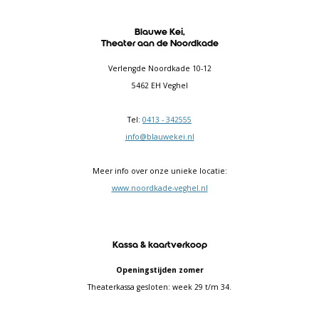
Blauwe Kei,
Theater aan de Noordkade
Verlengde Noordkade 10-12
5462 EH Veghel
Tel:
0413 - 342555
info@blauwekei.nl
Meer info over onze unieke locatie:
www.noordkade-veghel.nl
Kassa & kaartverkoop
Openingstijden zomer
Theaterkassa gesloten: week 29 t/m 34.