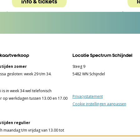
info & tickets
l
 kaartverkoop
Locatie Spectrum Schijndel
tijden zomer
Steeg 9
ssa gesloten: week 29 t/m 34.
5482 WN Schijndel
 is in week 34 wel telefonisch
Privacystatement
r op werkdagen tussen 13.00 en 17.00
Cookie instellingen aanpassen
tijden regulier
ch maandag t/m vrijdag van 13.00 tot