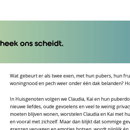
heek ons scheidt.
Wat gebeurt er als twee exen, met hun pubers, hun fr
woningnood en pech weer onder één dak belanden? Ho
In Huisgenoten volgen we Claudia, Kai en hun puberdoc
nieuwe liefdes, oude gevoelens en veel te weinig priv
moeten blijven wonen, worstelen Claudia en Kai met hu
en vooral met zichzelf. Maar dan blijkt dat sommige gev
grenzen vervagen en emoties botsen, wordt pijnlijk én h