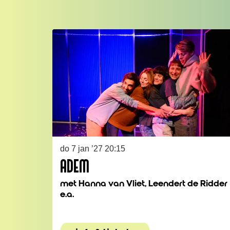
Overslaan
do 7 jan ’27
20:15
ADEM
met Hanna van Vliet, Leendert de Ridder
e.a.