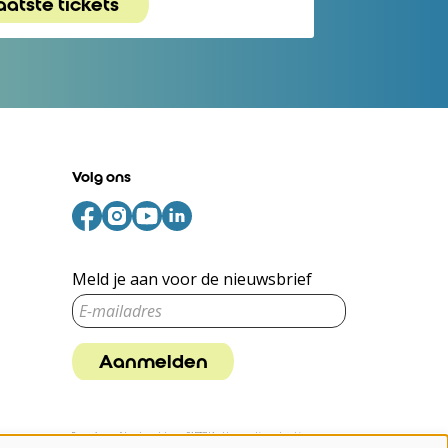
aatste tickets
Volg ons
Meld je aan voor de nieuwsbrief
Aanmelden
Deze site wordt beschermd door reCAPTCHA, dataverwerking gebeurt in
overeenstemming met de
Cloud Data Processing Addendum
van Google.