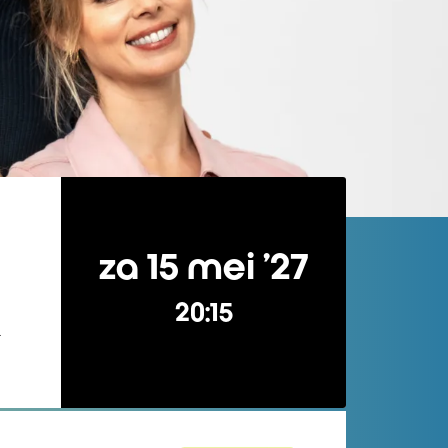
za 15 mei ’27
20:15
k