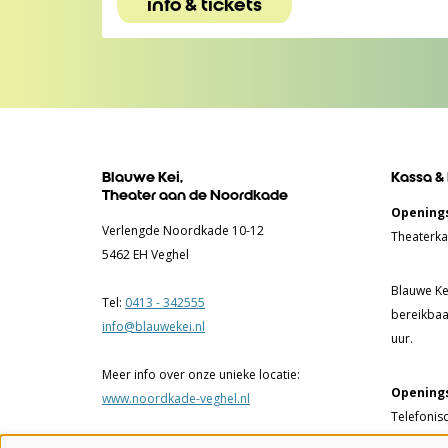
info & tickets
Blauwe Kei,
Kassa &
Theater aan de Noordkade
Openings
Verlengde Noordkade 10-12
Theaterka
5462 EH Veghel
Blauwe Kei
Tel:
0413 - 342555
bereikbaa
info@blauwekei.nl
uur.
Meer info over onze unieke locatie:
Openings
www.noordkade-veghel.nl
Telefonis
17.00 uur.