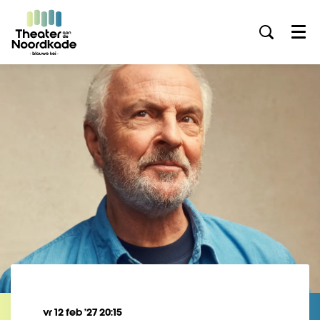
Menu
vr 12 feb ’27
20:15