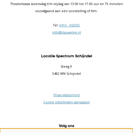
Theaterkassa woensdag t/m vrijdag van 13.00 tot 17.00 uur en 75 minuten
voorafgaand aan een voorstelling of film.
Tel:
0413 - 342555
info@blauwekei.nl
Locatie Spectrum Schijndel
Steeg 9
5482 WN Schijndel
Privacystatement
Cookie instellingen aanpassen
Volg ons