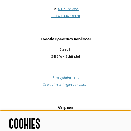
Tel:
0413 - 342555
info@blauwekei.nl
Locatie Spectrum Schijndel
Steeg 9
5482 WN Schijndel
Privacystatement
Cookie instellingen aanpassen
Volg ons
COOKIES