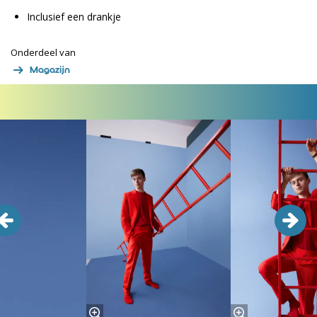
Inclusief een drankje
Onderdeel van
Magazijn
Overslaan