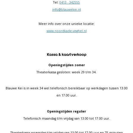
Tel:
0413 - 342555
info@blauwekei.nl
Meer info over onze unieke locatie:
www.noordkade-veghel.nl
Kassa & kaartverkoop
Openingstijden zomer
Theaterkassa gesloten: week 29 t/m 34.
Blauwe Kei is in week 34 wel telefonisch bereikbaar op werkdagen tussen 13.00
en 17.00 uur.
Openingstijden regulier
Telefonisch maandag t/m vrijdag van 13.00 tot 17.00 uur.
Theaterkassa woensdag t/m vrijdag van 13.00 tot 17.00 uur en 75 minuten