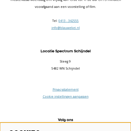
voorafgaand aan een voorstelling of film.
Tel:
0413 - 342555
info@blauwekei.nl
Locatie Spectrum Schijndel
Steeg 9
5482 WN Schijndel
Privacystatement
Cookie instellingen aanpassen
Volg ons