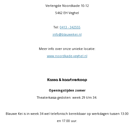
Verlengde Noordkade 10-12
5462 EH Veghel
Tel:
0413 - 342555
info@blauwekei.nl
Meer info over onze unieke locatie:
www.noordkade-veghel.nl
Kassa & kaartverkoop
Openingstijden zomer
Theaterkassa gesloten: week 29 t/m 34.
Blauwe Kei is in week 34 wel telefonisch bereikbaar op werkdagen tussen 13.00
en 17.00 uur.