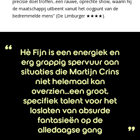
precisie doel troffen...een rauwe, oprechte show, waarin hij
de maatschappij uitbeent vanuit het oogpunt van de
bedremmelde mens” (De Limburger ★★★★).
Hè Fijn is een energiek en
erg grappig spervuur aan
situaties die Martijn Crins
niet helemaal kan
overzien...een groot,
specifiek talent voor het
loslaten van absurde
fantasieën op de
alledaagse gang