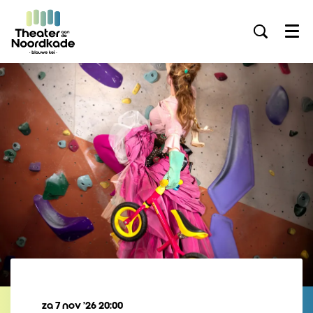
Menu
za 7 nov ’26
20:00