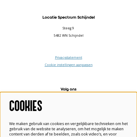
Locatie Spectrum Schijndel
Steeg 9
5482 WN Schijndel
Privacystatement
Cookie instellingen aanpassen
Volg ons
COOKIES
Meld je aan voor de nieuwsbrief
We maken gebruik van cookies en vergelijkbare technieken om het
gebruik van de website te analyseren, om het mogelijk te maken
content van derden af te beelden, zoals ook video’s, en voor