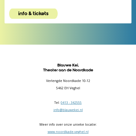
info & tickets
Blauwe Kei,
Theater aan de Noordkade
Verlengde Noordkade 10-12
5462 EH Veghel
Tel:
0413 - 342555
info@blauwekei.nl
Meer info over onze unieke locatie:
www.noordkade-veghel.nl