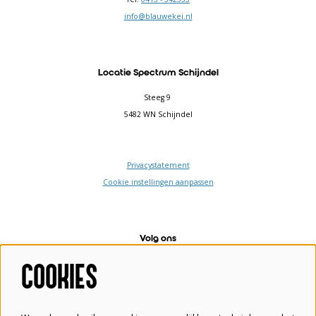
info@blauwekei.nl
Locatie Spectrum Schijndel
Steeg 9
5482 WN Schijndel
Privacystatement
Cookie instellingen aanpassen
Volg ons
COOKIES
Meld je aan voor de nieuwsbrief