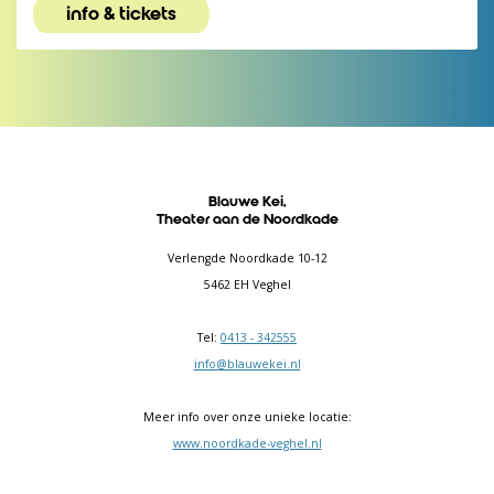
info & tickets
Blauwe Kei,
Theater aan de Noordkade
Verlengde Noordkade 10-12
5462 EH Veghel
Tel:
0413 - 342555
info@blauwekei.nl
Meer info over onze unieke locatie:
www.noordkade-veghel.nl