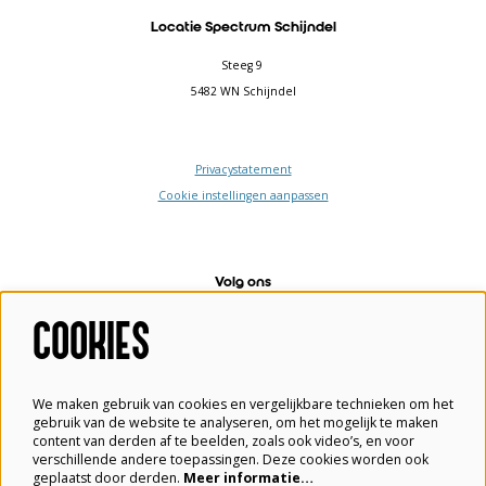
Locatie Spectrum Schijndel
Steeg 9
5482 WN Schijndel
Privacystatement
Cookie instellingen aanpassen
Volg ons
COOKIES
Meld je aan voor de nieuwsbrief
We maken gebruik van cookies en vergelijkbare technieken om het
gebruik van de website te analyseren, om het mogelijk te maken
content van derden af te beelden, zoals ook video’s, en voor
verschillende andere toepassingen. Deze cookies worden ook
Aanmelden
geplaatst door derden.
Meer informatie…