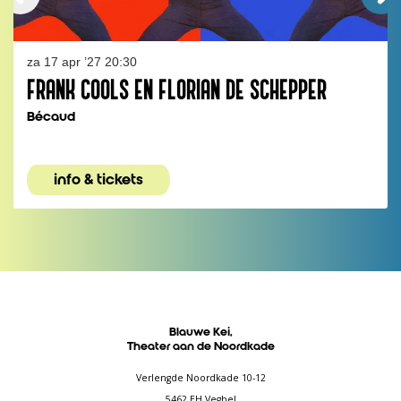
za 17 apr ’27
20:30
FRANK COOLS EN FLORIAN DE SCHEPPER
Bécaud
info & tickets
Blauwe Kei,
Theater aan de Noordkade
Verlengde Noordkade 10-12
5462 EH Veghel