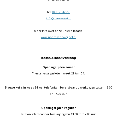
Tel:
0413 - 342555
info@blauwekei.nl
Meer info over onze unieke locatie:
www.noordkade-veghel.nl
Kassa & kaartverkoop
Openingstijden zomer
Theaterkassa gesloten: week 29 t/m 34.
Blauwe Kei is in week 34 wel telefonisch bereikbaar op werkdagen tussen 13.00
en 17.00 uur.
Openingstijden regulier
Telefonisch maandag t/m vrijdag van 13.00 tot 17.00 uur.