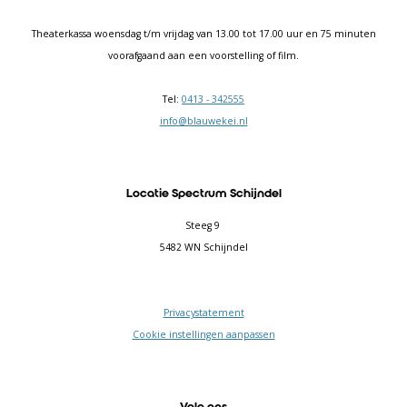
Theaterkassa woensdag t/m vrijdag van 13.00 tot 17.00 uur en 75 minuten
voorafgaand aan een voorstelling of film.
Tel:
0413 - 342555
info@blauwekei.nl
Locatie Spectrum Schijndel
Steeg 9
5482 WN Schijndel
Privacystatement
Cookie instellingen aanpassen
Volg ons