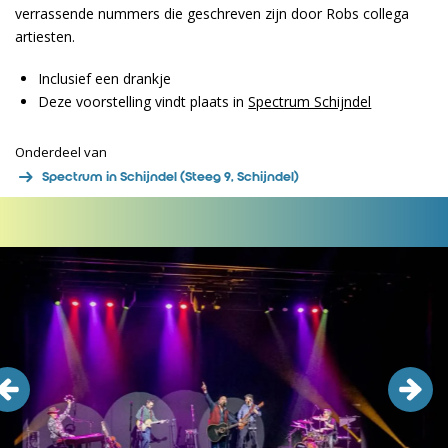
verrassende nummers die geschreven zijn door Robs collega
artiesten.
Inclusief een drankje
Deze voorstelling vindt plaats in
Spectrum Schijndel
Onderdeel van
Spectrum in Schijndel (Steeg 9, Schijndel)
Overslaan