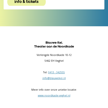
info & tickets
Blauwe Kei,
Theater aan de Noordkade
Verlengde Noordkade 10-12
5462 EH Veghel
Tel:
0413 - 342555
info@blauwekei.nl
Meer info over onze unieke locatie:
www.noordkade-veghel.nl