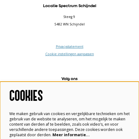
Locatie Spectrum Schijndel
Steeg 9
5482 WN Schijndel
Privacystatement
Cookie instellingen aanpassen
Volg ons
COOKIES
Meld je aan voor de nieuwsbrief
We maken gebruik van cookies en vergelijkbare technieken om het
gebruik van de website te analyseren, om het mogelijk te maken
content van derden af te beelden, zoals ook video’s, en voor
verschillende andere toepassingen. Deze cookies worden ook
Aanmelden
geplaatst door derden.
Meer informatie…