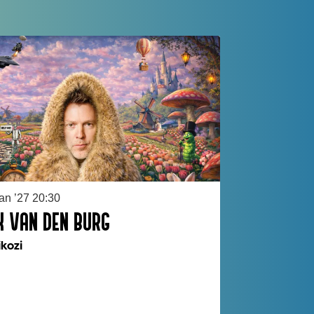
jan ’27
20:30
 VAN DEN BURG
kozi