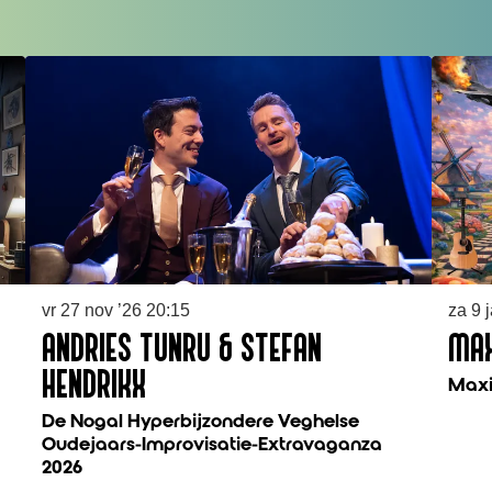
vr 27 nov ’26
20:15
za 9 
ANDRIES TUNRU & STEFAN
MAX
HENDRIKX
Maxi
De Nogal Hyperbijzondere Veghelse
Oudejaars-Improvisatie-Extravaganza
2026