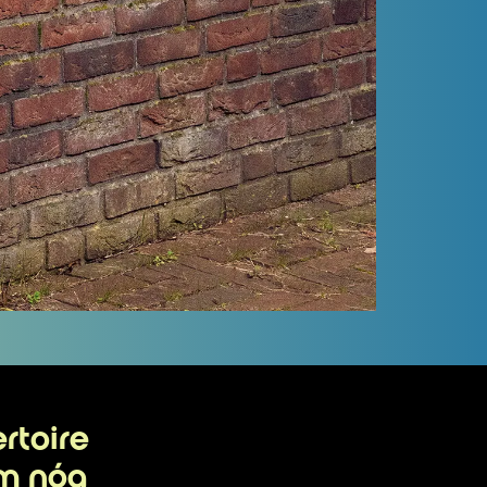
ertoire
em nóg