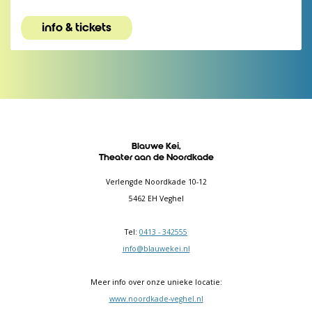
info & tickets
Blauwe Kei,
Theater aan de Noordkade
Verlengde Noordkade 10-12
5462 EH Veghel
Tel:
0413 - 342555
info@blauwekei.nl
Meer info over onze unieke locatie:
www.noordkade-veghel.nl