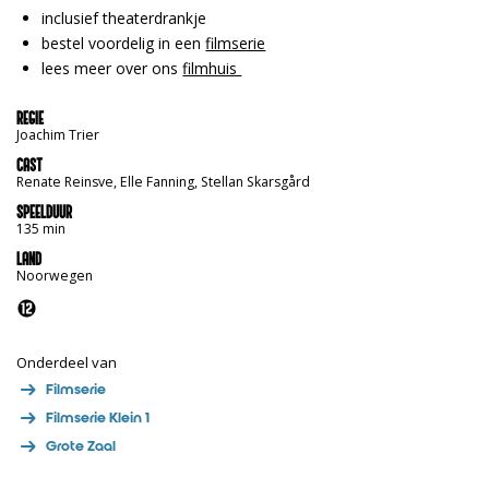
inclusief theaterdrankje
bestel voordelig in een
filmserie
lees meer over ons
filmhuis
REGIE
Joachim Trier
CAST
Renate Reinsve, Elle Fanning, Stellan Skarsgård
SPEELDUUR
135 min
LAND
Noorwegen
Onderdeel van
Filmserie
Filmserie Klein 1
Grote Zaal