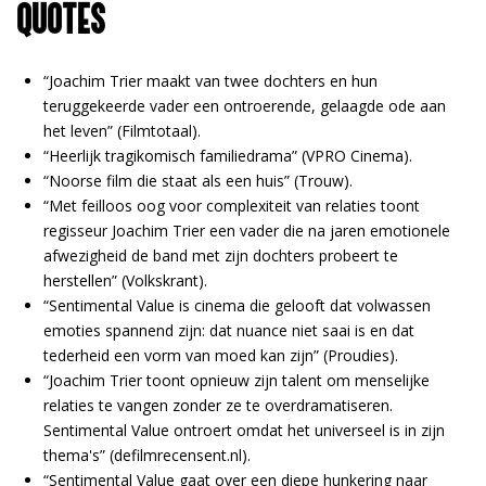
QUOTES
“Joachim Trier maakt van twee dochters en hun
teruggekeerde vader een ontroerende, gelaagde ode aan
het leven” (Filmtotaal).
“Heerlijk tragikomisch familiedrama” (VPRO Cinema).
“Noorse film die staat als een huis” (Trouw).
“Met feilloos oog voor complexiteit van relaties toont
regisseur Joachim Trier een vader die na jaren emotionele
afwezigheid de band met zijn dochters probeert te
herstellen” (Volkskrant).
“Sentimental Value is cinema die gelooft dat volwassen
emoties spannend zijn: dat nuance niet saai is en dat
tederheid een vorm van moed kan zijn” (Proudies).
“Joachim Trier toont opnieuw zijn talent om menselijke
relaties te vangen zonder ze te overdramatiseren.
Sentimental Value ontroert omdat het universeel is in zijn
thema's” (defilmrecensent.nl).
“Sentimental Value gaat over een diepe hunkering naar