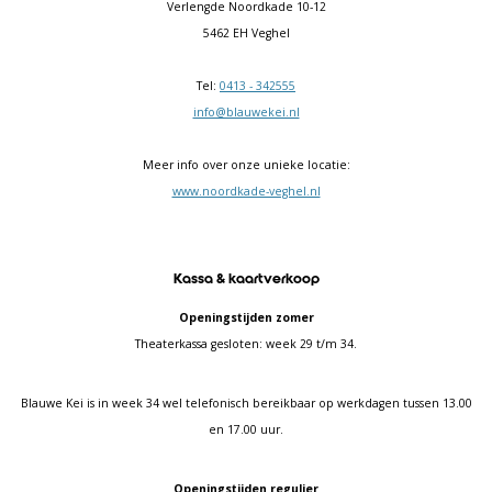
Verlengde Noordkade 10-12
5462 EH Veghel
Tel:
0413 - 342555
info@blauwekei.nl
Meer info over onze unieke locatie:
www.noordkade-veghel.nl
Kassa & kaartverkoop
Openingstijden zomer
Theaterkassa gesloten: week 29 t/m 34.
Blauwe Kei is in week 34 wel telefonisch bereikbaar op werkdagen tussen 13.00
en 17.00 uur.
Openingstijden regulier