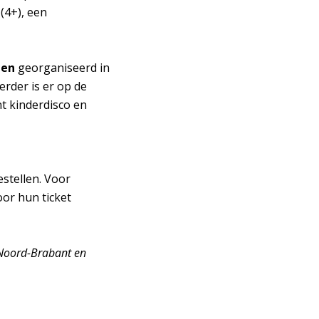
Inzoomen
(4+), een
ten
georganiseerd in
rder is er op de
nt kinderdisco en
estellen. Voor
oor hun ticket
 Noord-Brabant en