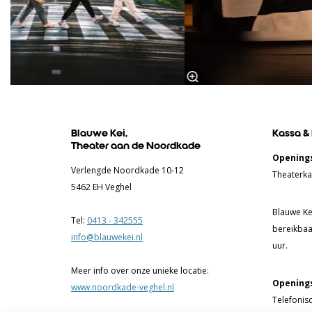
Blauwe Kei,
Kassa &
Theater aan de Noordkade
Openings
Verlengde Noordkade 10-12
Theaterka
5462 EH Veghel
Blauwe Kei
Tel:
0413 - 342555
bereikbaa
info@blauwekei.nl
uur.
Meer info over onze unieke locatie:
Openings
www.noordkade-veghel.nl
Telefonis