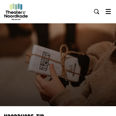
Inzoomen
Inzoomen
Menu