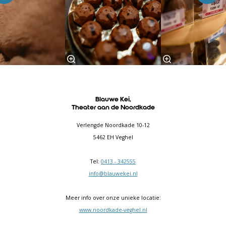
Blauwe Kei,
Theater aan de Noordkade
Verlengde Noordkade 10-12
5462 EH Veghel
Tel:
0413 - 342555
info@blauwekei.nl
Meer info over onze unieke locatie:
www.noordkade-veghel.nl