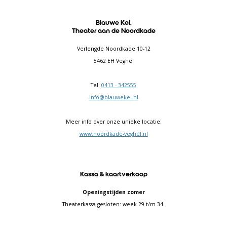
Blauwe Kei,
Theater aan de Noordkade
Verlengde Noordkade 10-12
5462 EH Veghel
Tel:
0413 - 342555
info@blauwekei.nl
Meer info over onze unieke locatie:
www.noordkade-veghel.nl
Kassa & kaartverkoop
Openingstijden zomer
Theaterkassa gesloten: week 29 t/m 34.