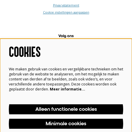
Privacystatement
Cookie instellingen aanpassen
Volg ons
COOKIES
Meld je aan voor de nieuwsbrief
We maken gebruik van cookies en vergelijkbare technieken om het
gebruik van de website te analyseren, om het mogelijk te maken
content van derden af te beelden, zoals ook video’s, en voor
verschillende andere toepassingen. Deze cookies worden ook
geplaatst door derden.
Meer informatie…
Aanmelden
Alleen functionele cookies
Deze site wordt beschermd door reCAPTCHA, dataverwerking gebeurt in overeenstemming met de
Cloud Data Processing Addendum
van Google.
Minimale cookies