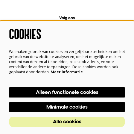
Volg ons
COOKIES
Meld je aan voor de nieuwsbrief
We maken gebruik van cookies en vergelijkbare technieken om het
gebruik van de website te analyseren, om het mogelijk te maken
content van derden af te beelden, zoals ook video’s, en voor
verschillende andere toepassingen. Deze cookies worden ook
Aanmelden
geplaatst door derden.
Meer informatie…
Alleen functionele cookies
Deze site wordt beschermd door reCAPTCHA, dataverwerking gebeurt in overeenstemming met de
Cloud Data Processing Addendum
van Google.
Minimale cookies
© Blauwe Kei, Theater aan de Noordkade
Alle cookies
Powered by
CultureSuite