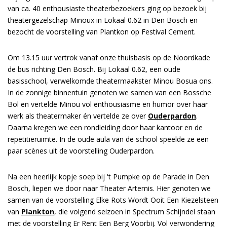
van ca. 40 enthousiaste theaterbezoekers ging op bezoek bij
theatergezelschap Minoux in Lokaal 0.62 in Den Bosch en
bezocht de voorstelling van Plantkon op Festival Cement.
Om 13.15 uur vertrok vanaf onze thuisbasis op de Noordkade
de bus richting Den Bosch. Bij Lokaal 0.62, een oude
basisschool, verwelkomde theatermaakster Minou Bosua ons.
In de zonnige binnentuin genoten we samen van een Bossche
Bol en vertelde Minou vol enthousiasme en humor over haar
werk als theatermaker én vertelde ze over
Ouderpardon
.
Inzoomen
Daarna kregen we een rondleiding door haar kantoor en de
repetitieruimte. In de oude aula van de school speelde ze een
paar scènes uit de voorstelling Ouderpardon.
Na een heerlijk kopje soep bij 't Pumpke op de Parade in Den
Bosch, liepen we door naar Theater Artemis. Hier genoten we
samen van de voorstelling Elke Rots Wordt Ooit Een Kiezelsteen
van
Plankton
, die volgend seizoen in Spectrum Schijndel staan
met de voorstelling Er Rent Een Berg Voorbij. Vol verwondering