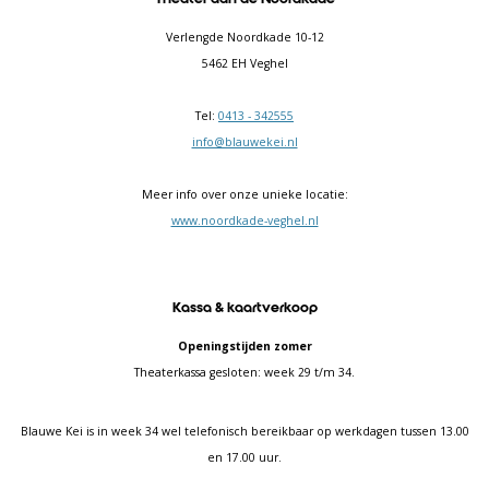
Verlengde Noordkade 10-12
5462 EH Veghel
Tel:
0413 - 342555
info@blauwekei.nl
Meer info over onze unieke locatie:
www.noordkade-veghel.nl
Kassa & kaartverkoop
Openingstijden zomer
Theaterkassa gesloten: week 29 t/m 34.
Blauwe Kei is in week 34 wel telefonisch bereikbaar op werkdagen tussen 13.00
en 17.00 uur.