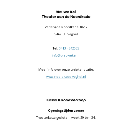
Blauwe Kei,
Theater aan de Noordkade
Verlengde Noordkade 10-12
5462 EH Veghel
Tel:
0413 - 342555
info@blauwekei.nl
Meer info over onze unieke locatie:
www.noordkade-veghel.nl
Kassa & kaartverkoop
Openingstijden zomer
Theaterkassa gesloten: week 29 t/m 34.