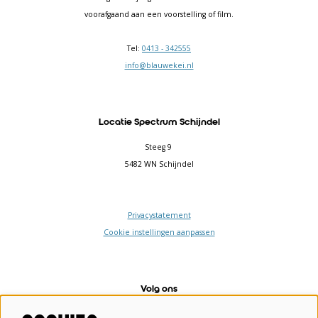
voorafgaand aan een voorstelling of film.
Tel:
0413 - 342555
info@blauwekei.nl
Locatie Spectrum Schijndel
Steeg 9
5482 WN Schijndel
Privacystatement
Cookie instellingen aanpassen
Volg ons