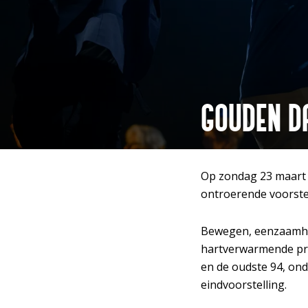
GOUDEN D
Inzoomen
Op zondag 23 maart 
ontroerende voorstel
Bewegen, eenzaamhei
hartverwarmende pro
en de oudste 94, ond
eindvoorstelling.