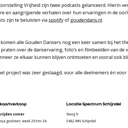
orstelling Vrijheid zijn twee podcasts gelanceerd. Hierin ve
re en aangrijpende verhalen over hun ervaringen in de oor
ts zijn te beluisten via
spotify
of
goudendans.nl
.
 komen alle Gouden Dansers nog een keer samen bij het th
raten over de danservaring, foto’s en filmbeelden van de v
anneer ze elkaar kunnen blijven ontmoeten en vooral ook bl
het project was zeer geslaagd, voor alle deelnemers én voor
 kaartverkoop
Locatie Spectrum Schijndel
tijden zomer
Steeg 9
ssa gesloten: week 29 t/m 34.
5482 WN Schijndel