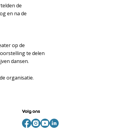
rtelden de
log en na de
eater op de
oorstelling te delen
ijven dansen.
 de organisatie.
Volg ons