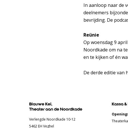
In aanloop naar de vo
deelnemers bijzonde
bevrijding. De podcas
Reünie
Op woensdag 9 april
Noordkade om na te p
en te kijken of én w
De derde editie van 
Blauwe Kei,
Kassa &
Theater aan de Noordkade
Openings
Verlengde Noordkade 10-12
Theaterka
5462 EH Veghel