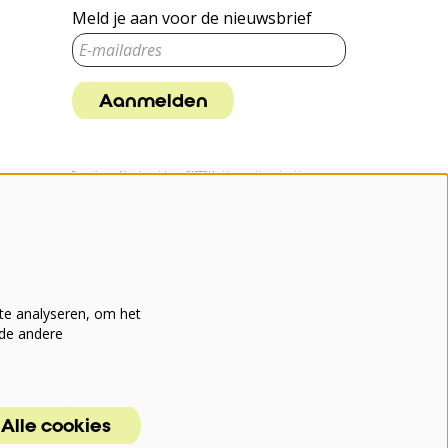
Meld je aan voor de nieuwsbrief
Aanmelden
Deze site wordt beschermd door reCAPTCHA, dataverwerking gebeurt in
overeenstemming met de
Cloud Data Processing Addendum
van Google.
te analyseren, om het
nde andere
Alle cookies