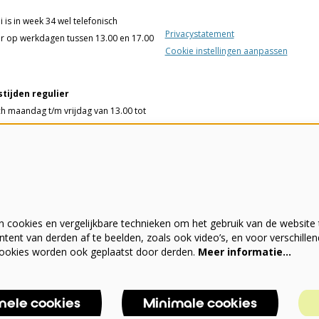
 is in week 34 wel telefonisch
Privacystatement
r op werkdagen tussen 13.00 en 17.00
Cookie instellingen aanpassen
tijden regulier
ch maandag t/m vrijdag van 13.00 tot
ssa woensdag t/m vrijdag van 13.00
 uur en 75 minuten voorafgaand aan
elling of film.
 cookies en vergelijkbare technieken om het gebruik van de website 
- 342555
tent van derden af te beelden, zoals ook video’s, en voor verschille
wekei.nl
ookies worden ook geplaatst door derden.
Meer informatie…
onele cookies
Minimale cookies