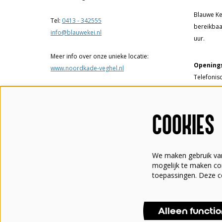
Blauwe Kei
Tel:
0413 - 342555
bereikbaa
info@blauwekei.nl
uur.
Meer info over onze unieke locatie:
Openings
www.noordkade-veghel.nl
Telefonis
17.00 uur.
Theaterka
COOKIES
tot 17.00
een voorst
We maken gebruik van
Tel:
0413 
mogelijk te maken con
info@blau
toepassingen. Deze c
Alleen functi