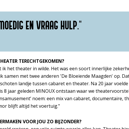
MOEDIG EN VRAAG HULP."
T THEATER TERECHTGEKOMEN?
at ik het theater in wilde. Het was een soort innerlijke zekerh
e ik samen met twee anderen 'De Bloeiende Maagden' op. Da
schoten landje tussen cabaret en theater. Na 20 jaar voelde i
 is 8 jaar geleden MINOUX ontstaan waar we theatervoorstel
ijnsamusement’ noem: een mix van cabaret, documentaire, th
 blijft altijd het voertuig."
ERMAKEN VOOR JOU ZO BIJZONDER?