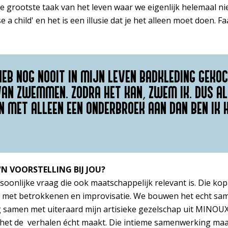
de grootste taak van het leven waar we eigenlijk helemaal nie
se a child' en het is een illusie dat je het alleen moet doen. F
HEB NOG NOOIT IN MIJN LEVEN BADKLEDING GEKOC
AN ZWEMMEN. ZODRA HET KAN, ZWEM IK. DUS AL
 MET ALLEEN EEN ONDERBROEK AAN DAN BEN IK H
N VOORSTELLING BIJ JOU?
rsoonlijke vraag die ook maatschappelijk relevant is. Die kop
met betrokkenen en improvisatie. We bouwen het echt same
g samen met uiteraard mijn artisieke gezelschap uit MINOU
het de verhalen écht maakt. Die intieme samenwerking maak