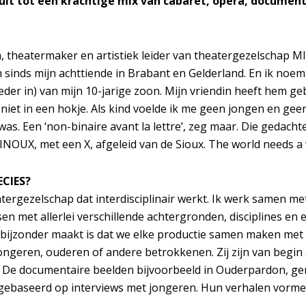
uit tot een krachtige mix van cabaret, opera, document
 theatermaker en artistiek leider van theatergezelschap M
sinds mijn achttiende in Brabant en Gelderland. En ik noem
der in) van mijn 10-jarige zoon. Mijn vriendin heeft hem ge
as niet in een hokje. Als kind voelde ik me geen jongen en gee
 was. Een ‘non-binaire avant la lettre’, zeg maar. Die gedacht
NOUX, met een X, afgeleid van de Sioux. The world needs a 
CIES?
ergezelschap dat interdisciplinair werkt. Ik werk samen met
sen met allerlei verschillende achtergronden, disciplines en 
 bijzonder maakt is dat we elke productie samen maken met
ongeren, ouderen of andere betrokkenen. Zij zijn van begin
 De documentaire beelden bijvoorbeeld in Ouderpardon, g
ok gebaseerd op interviews met jongeren. Hun verhalen vorme