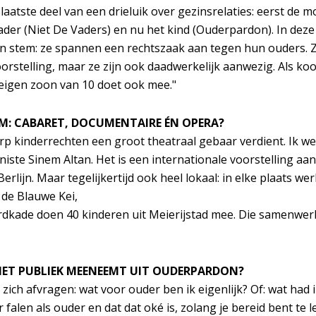
laatste deel van een drieluik over gezinsrelaties: eerst de
ader (Niet De Vaders) en nu het kind (Ouderpardon). In deze 
een stem: ze spannen een rechtszaak aan tegen hun ouders. Ze
rstelling, maar ze zijn ook daadwerkelijk aanwezig. Als koo
 eigen zoon van 10 doet ook mee."
M: CABARET, DOCUMENTAIRE ÉN OPERA?
p kinderrechten een groot theatraal gebaar verdient. Ik w
ste Sinem Altan. Het is een internationale voorstelling aa
rlijn. Maar tegelijkertijd ook heel lokaal: in elke plaats w
 de Blauwe Kei,
dkade doen 40 kinderen uit Meierijstad mee. Die samenwerk
HET PUBLIEK MEENEEMT UIT OUDERPARDON?
ich afvragen: wat voor ouder ben ik eigenlijk? Of: wat had i
falen als ouder en dat dat oké is, zolang je bereid bent te l