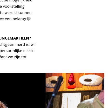
dt de mogelijkheid
e voorstelling
hte wereld kunnen
we een belangrijk
T ONGEMAK HEEN?
ichtgetimmerd is, wil
ersoonlijke missie
ant we zijn tot