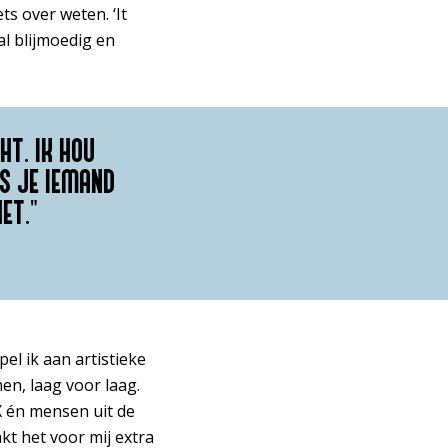
ts over weten. ‘It
aal blijmoedig en
HT. IK HOU
S JE IEMAND
ET."
pel ik aan artistieke
n, laag voor laag.
X én mensen uit de
t het voor mij extra