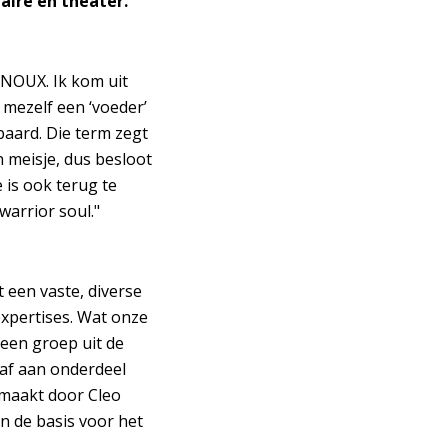
aire en theater.
INOUX. Ik kom uit
 mezelf een ‘voeder’
baard. Die term zegt
n meisje, dus besloot
e is ook terug te
warrior soul."
 een vaste, diverse
expertises. Wat onze
 een groep uit de
 af aan onderdeel
emaakt door Cleo
n de basis voor het