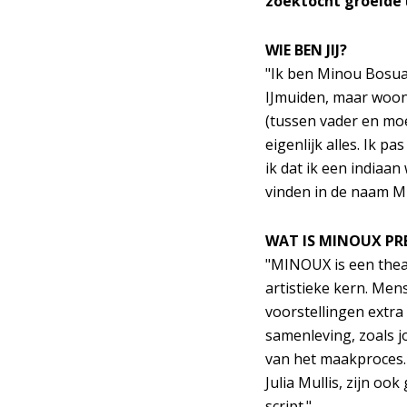
zoektocht groeide 
WIE BEN JIJ?
"Ik ben Minou Bosua,
IJmuiden, maar woon 
(tussen vader en moe
eigenlijk alles. Ik p
ik dat ik een indiaan
vinden in de naam MI
WAT IS MINOUX PRE
"MINOUX is een theat
artistieke kern. Men
voorstellingen extra
samenleving, zoals j
van het maakproces.
Julia Mullis, zijn o
script."