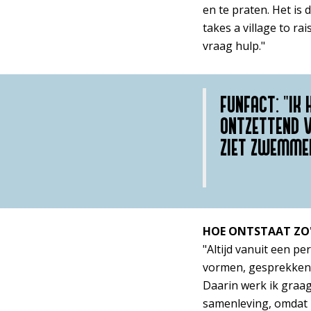
en te praten. Het is 
takes a village to rai
vraag hulp."
FUNFACT: "IK 
ONTZETTEND V
ZIET ZWEMMEN
HOE ONTSTAAT ZO'
"Altijd vanuit een pe
vormen, gesprekken 
Daarin werk ik graa
samenleving, omdat 