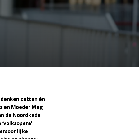
 denken zetten én
ers en Moeder Mag
aan de Noordkade
e ‘volksopera’
ersoonlijke