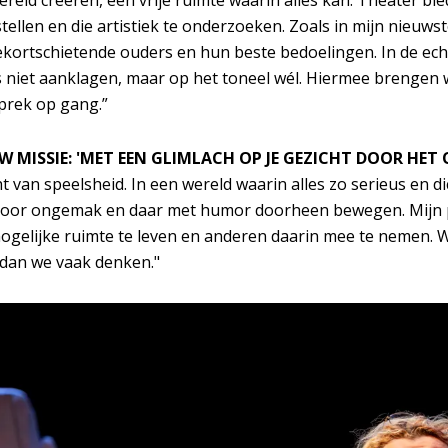
ereld creëren, een vrije ruimte waarin alles kan. Theater bie
tellen en die artistiek te onderzoeken. Zoals in mijn nieuwst
kortschietende ouders en hun beste bedoelingen. In de ec
 niet aanklagen, maar op het toneel wél. Hiermee brengen 
prek op gang.”
 MISSIE: 'MET EEN GLIMLACH OP JE GEZICHT DOOR HE
ht van speelsheid. In een wereld waarin alles zo serieus en d
voor ongemak en daar met humor doorheen bewegen. Mijn p
 mogelijke ruimte te leven en anderen daarin mee te nemen. W
 dan we vaak denken."