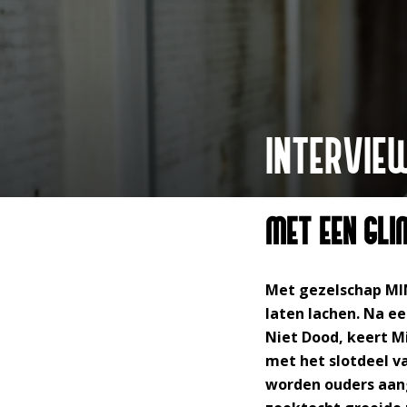
INTERVIE
MET EEN GLI
Met gezelschap MI
laten lachen. Na e
Niet Dood, keert M
met het slotdeel va
worden ouders aang