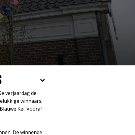
S
Inzoomen
9e verjaardag de
gelukkige winnaars.
 Blauwe Kei. Vooraf
winnen. De winnende