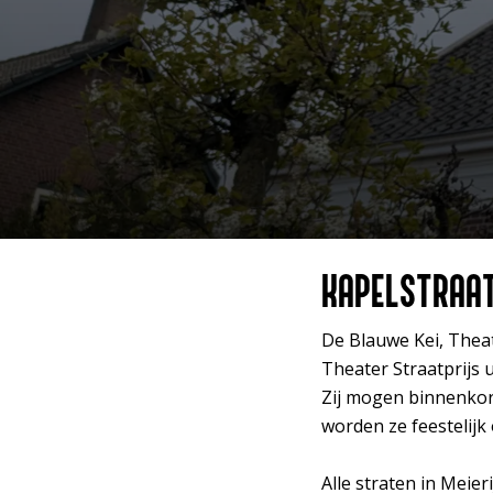
KAPELSTRAAT
De Blauwe Kei, Theat
Theater Straatprijs 
Zij mogen binnenkort
worden ze feestelijk
Alle straten in Meie