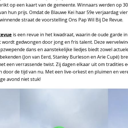
eprikt op een kaart van de gemeente. Winnaars werden op 30
van hun prijs. Omdat de Blauwe Kei haar 59e verjaardag vie
innende straat de voorstelling Ons Pap Wil Bij De Revue.
Revue
is een revue in het kwadraat, waarin de oude garde in
 wordt gedwongen door jong en fris talent. Deze wervelwin
pzwepende dans en aanstekelijke liedjes biedt zowel actuele h
 bekenden (Jon van Eerd, Stanley Burleson en Arie Cupé) br
t een verrassende twist. Zij dagen elkaar uit om tradities e
en door de tijd van nu. Met een live-orkest en pluimen en ve
ge avond niet stuk!