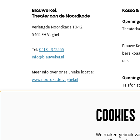
Blauwe Kei,
Kassa &
Theater aan de Noordkade
Openings
Verlengde Noordkade 10-12
Theaterka
5462 EH Veghel
Blauwe Kei
Tel:
0413 - 342555
bereikbaa
info@blauwekei.nl
uur.
Meer info over onze unieke locatie:
Openings
www.noordkade-veghel.nl
Telefonis
17.00 uur.
Theaterka
COOKIES
tot 17.00
een voorst
We maken gebruik van
Tel:
0413 