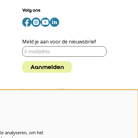
Volg ons
Meld je aan voor de nieuwsbrief
Aanmelden
Deze site wordt beschermd door reCAPTCHA, dataverwerking gebeurt in
overeenstemming met de
Cloud Data Processing Addendum
van Google.
te analyseren, om het