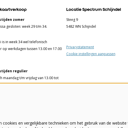
 kaartverkoop
Locatie Spectrum Schijndel
tijden zomer
Steeg 9
ssa gesloten: week 29 t/m 34.
5482 WN Schijndel
 is in week 34 wel telefonisch
Privacystatement
r op werkdagen tussen 13.00 en 17.00
Cookie instellingen aanpassen
tijden regulier
ch maandag t/m vrijdag van 13.00 tot
ssa woensdag t/m vrijdag van 13.00
 uur en 75 minuten voorafgaand aan
elling of film.
 cookies en vergelijkbare technieken om het gebruik van de website 
- 342555