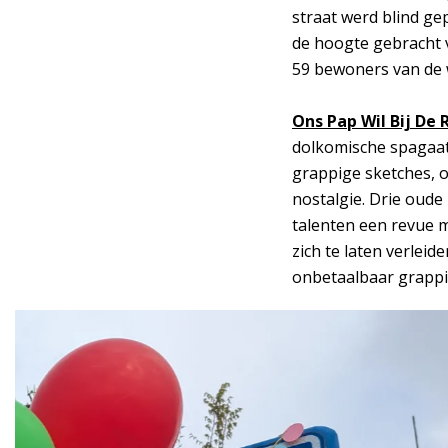
straat werd blind g
de hoogte gebracht 
59 bewoners van de w
Ons Pap Wil Bij De 
dolkomische spagaat
grappige sketches, o
nostalgie. Drie oude
talenten een revue me
zich te laten verleid
onbetaalbaar grappi
Overslaan