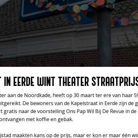
 IN EERDE WINT THEATER STRAATPRIJ
Inzoomen
er aan de Noordkade, heeft op 30 maart ter ere van haar 5
uitgereikt. De bewoners van de Kapelstraat in Eerde zijn de 
 gratis naar de voorstelling Ons Pap Wil Bij De Revue in de
 ontvangen met koffie en gebak.
rijstad maakten kans op de prijs, maar er kon er maar één 