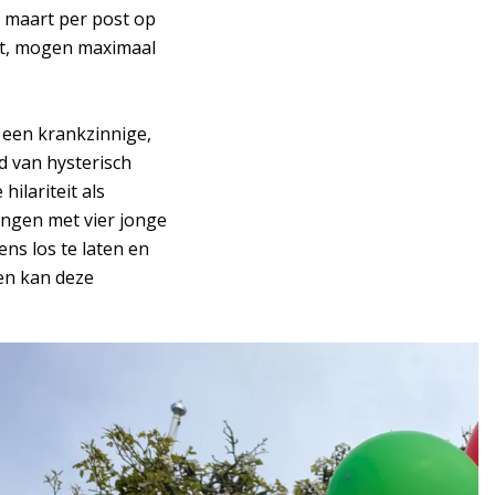
 maart per post op
rt, mogen maximaal
 een krankzinnige,
d van hysterisch
ilariteit als
engen met vier jonge
ens los te laten en
ren kan deze