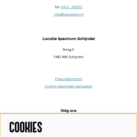
Tel:
0413 - 342555
info@blauwekei.nl
Locatie Spectrum Schijndel
Steeg 9
5482 WN Schijndel
Privacystatement
Cookie instellingen aanpassen
Volg ons
COOKIES