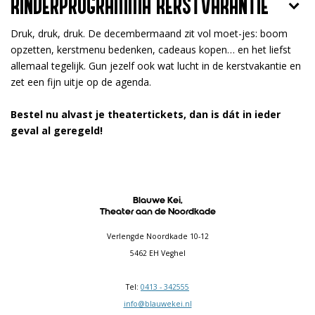
KINDERPROGRAMMA KERSTVAKANTIE
Druk, druk, druk. De decembermaand zit vol
moet-jes: boom
opzetten, kerstmenu bedenken, cadeaus kopen… en het liefst
allemaal tegelijk. Gun jezelf ook wat lucht in de kerstvakantie en
zet een fijn uitje op de agenda.
Bestel nu alvast je theatertickets, dan is dát in ieder
geval al geregeld!
Blauwe Kei,
Theater aan de Noordkade
Verlengde Noordkade 10-12
5462 EH Veghel
Tel:
0413 - 342555
info@blauwekei.nl