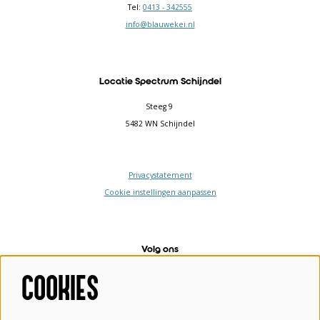
Tel:
0413 - 342555
info@blauwekei.nl
Locatie Spectrum Schijndel
Steeg 9
5482 WN Schijndel
Privacystatement
Cookie instellingen aanpassen
Volg ons
COOKIES