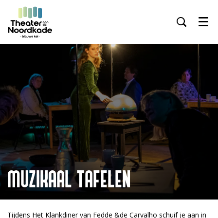
Menu
MUZIKAAL TAFELEN
Tijdens Het Klankdiner van Fedde &de Carvalho schuif je aan in