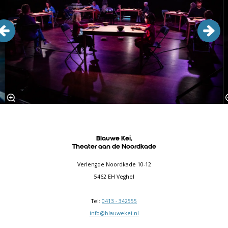
Blauwe Kei,
Theater aan de Noordkade
Verlengde Noordkade 10-12
5462 EH Veghel
Tel:
0413 - 342555
info@blauwekei.nl