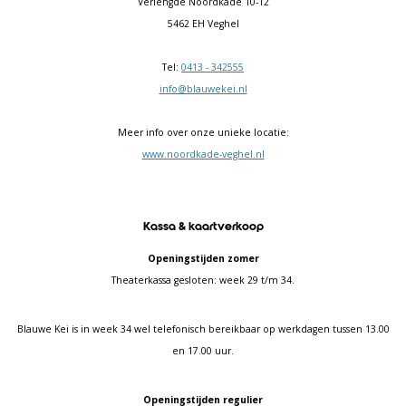
Verlengde Noordkade 10-12
5462 EH Veghel
Tel:
0413 - 342555
info@blauwekei.nl
Meer info over onze unieke locatie:
www.noordkade-veghel.nl
Kassa & kaartverkoop
Openingstijden zomer
Theaterkassa gesloten: week 29 t/m 34.
Blauwe Kei is in week 34 wel telefonisch bereikbaar op werkdagen tussen 13.00
en 17.00 uur.
Openingstijden regulier