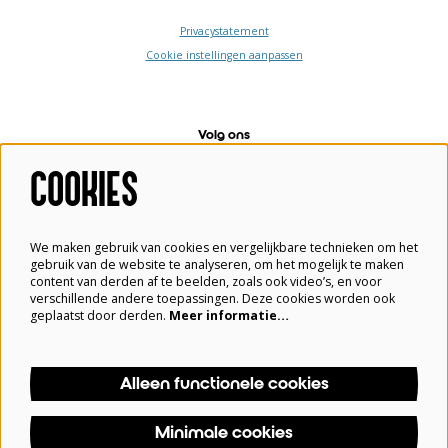
Privacystatement
Cookie instellingen aanpassen
Volg ons
COOKIES
Meld je aan voor de nieuwsbrief
We maken gebruik van cookies en vergelijkbare technieken om het
gebruik van de website te analyseren, om het mogelijk te maken
content van derden af te beelden, zoals ook video’s, en voor
verschillende andere toepassingen. Deze cookies worden ook
Aanmelden
geplaatst door derden.
Meer informatie…
Alleen functionele cookies
Deze site wordt beschermd door reCAPTCHA, dataverwerking gebeurt in overeenstemming met de
Cloud Data Processing Addendum
van Google.
Minimale cookies