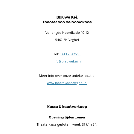
Blauwe Kei,
Theater aan de Noordkade
Verlengde Noordkade 10-12
5462 EH Veghel
Tel:
0413 - 342555
info@blauwekei.nl
Meer info over onze unieke locatie:
www.noordkade-veghel.nl
Kassa & kaartverkoop
Openingstijden zomer
Theaterkassa gesloten: week 29 t/m 34.