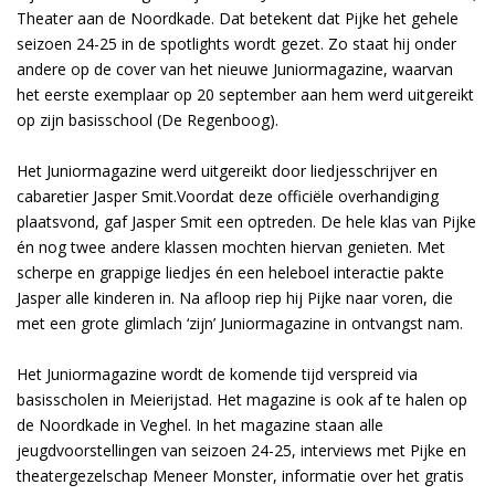
Theater aan de Noordkade. Dat betekent dat Pijke het gehele
seizoen 24-25 in de spotlights wordt gezet. Zo staat hij onder
andere op de cover van het nieuwe Juniormagazine, waarvan
het eerste exemplaar op 20 september aan hem werd uitgereikt
op zijn basisschool (De Regenboog).
Het Juniormagazine werd uitgereikt door liedjesschrijver en
cabaretier Jasper Smit.Voordat deze officiële overhandiging
plaatsvond, gaf Jasper Smit een optreden. De hele klas van Pijke
én nog twee andere klassen mochten hiervan genieten. Met
scherpe en grappige liedjes én een heleboel interactie pakte
Jasper alle kinderen in. Na afloop riep hij Pijke naar voren, die
met een grote glimlach ‘zijn’ Juniormagazine in ontvangst nam.
Het Juniormagazine wordt de komende tijd verspreid via
basisscholen in Meierijstad. Het magazine is ook af te halen op
de Noordkade in Veghel. In het magazine staan alle
jeugdvoorstellingen van seizoen 24-25, interviews met Pijke en
theatergezelschap Meneer Monster, informatie over het gratis