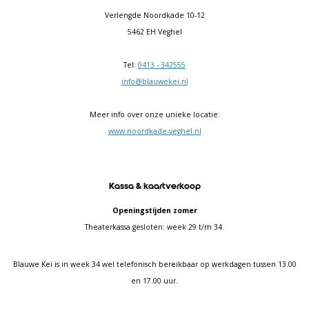
Verlengde Noordkade 10-12
5462 EH Veghel
Tel:
0413 - 342555
info@blauwekei.nl
Meer info over onze unieke locatie:
www.noordkade-veghel.nl
Kassa & kaartverkoop
Openingstijden zomer
Theaterkassa gesloten: week 29 t/m 34.
Blauwe Kei is in week 34 wel telefonisch bereikbaar op werkdagen tussen 13.00
en 17.00 uur.