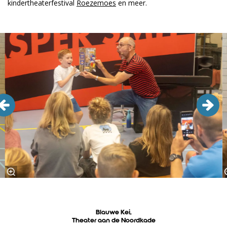
kindertheaterfestival
Roezemoes
en meer.
Overslaan
Blauwe Kei,
Theater aan de Noordkade