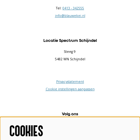
Tel:
0413 - 342555
info@blauwekei.nl
Locatie Spectrum Schijndel
Steeg 9
5482 WN Schijndel
Privacystatement
Cookie instellingen aanpassen
Volg ons
COOKIES