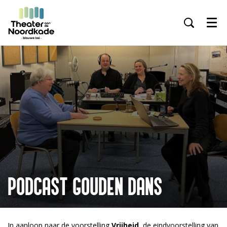
Menu
PODCAST GOUDEN DANS
In aanloop naar de voorstelling
Vrijheid
, de eindvoorstelling van