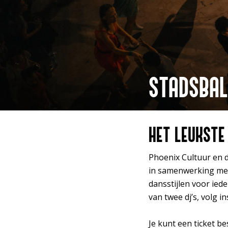
STADSBAL
Inzoomen
HET LEUKSTE
Phoenix Cultuur en 
in samenwerking met
dansstijlen voor ied
van twee dj’s, volg
Je kunt een ticket b