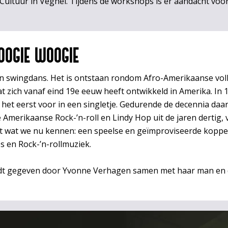
x Cultuur in Veghel. Tijdens de workshops is er aandacht vo
OGIE WOOGIE
n swingdans. Het is ontstaan rondom Afro-Amerikaanse vol
at zich vanaf eind 19e eeuw heeft ontwikkeld in Amerika. I
et eerst voor in een singletje. Gedurende de decennia daar
Amerikaanse Rock-’n-roll en Lindy Hop uit de jaren dertig, ve
ot wat we nu kennen: een speelse en geïmproviseerde kopp
 en Rock-’n-rollmuziek.
t gegeven door Yvonne Verhagen samen met haar man en 