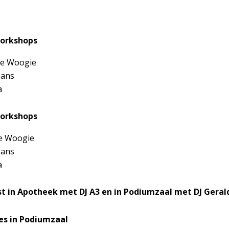
 workshops
ie Woogie
Dans
a
 workshops
e Woogie
Dans
a
est in Apotheek met DJ A3 en in Podiumzaal met DJ Geral
ses in Podiumzaal