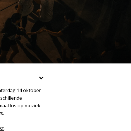
aterdag 14 oktober
schillende
maal los op muziek
s.
st
.