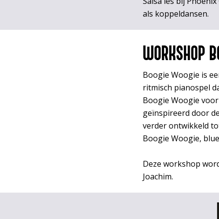
Salsa les bij Phoeni
als koppeldansen.
WORKSHOP BO
Boogie Woogie is ee
ritmisch pianospel d
Boogie Woogie voor h
geïnspireerd door de 
verder ontwikkeld t
Boogie Woogie, blues
Deze workshop word
Joachim.