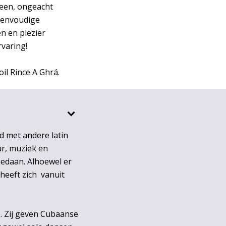
reen, ongeacht
 eenvoudige
n en plezier
varing!
il Rince A Ghrá.
 met andere latin
ur, muziek en
 gedaan. Alhoewel er
 heeft zich vanuit
. Zij geven Cubaanse