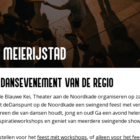
 MEIERIJSTAD
Inzoomen
 DANSEVENEMENT VAN DE REGIO
de Blauwe Kei, Theater aan de Noordkade organiseren op z
 deDanspunt op de Noordkade een swingend feest met ver
ereen die van dansen houdt, jong en oud! Ga een avond hele
 inspiratieworkshops en geniet van meerdere swingende show
estellen voor het
feest mét workshops
, of
alleen voor het fee