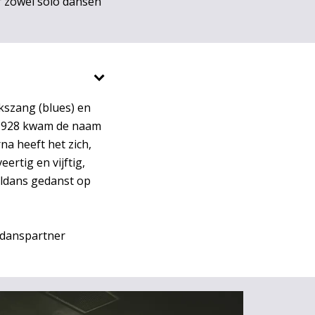
or zowel solo dansen
kszang (blues) en
n 1928 kwam de naam
na heeft het zich,
ertig en vijftig,
eldans gedanst op
danspartner