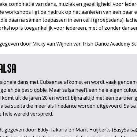
ieke combinatie van dans, muziek en gezelligheid: voor iede
In de workshops ligt de nadruk op het aanleren van een paar
ie daarna samen toepassen in een ceili (groepsdans): lache
rkshop is toegankelijk voor iedereen, met of zonder danser
egeven door Micky van Wijnen van Irish Dance Academy Sco
ALSA
assionele dans met Cubaanse afkomst en wordt vaak genoemd
ango en de paso doble. Maar salsa heeft een hele eigen cultu
l komt uit de jaren 20 en wordt bijna altijd met een partner
salsa suelta die meer als linedance worden uitgevoerd. Salsa
 hele wereld verspreid.
 gegeven door Eddy Takaria en Marit Huijberts (EasySalsa)