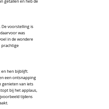
an getallen en heb de
De voorstelling is
r daarvoor was
evoel in de wondere
k prachtige
n hen bijblijft.
even een ontsnapping
n genieten van iets
Inzoomen
topt bij het applaus,
jvoorbeeld tijdens
aakt.