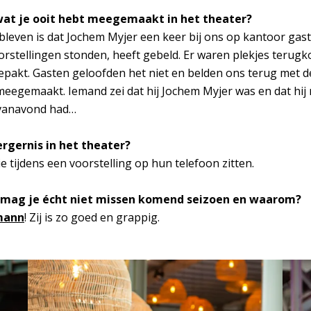
wat je ooit hebt meegemaakt in het theater?
gebleven is dat Jochem Myjer een keer bij ons op kantoor gas
voorstellingen stonden, heeft gebeld. Er waren plekjes teru
 gepakt. Gasten geloofden het niet en belden ons terug met d
eegemaakt. Iemand zei dat hij Jochem Myjer was en dat hij 
e vanavond had…
ergernis in het theater?
 tijdens een voorstelling op hun telefoon zitten.
g mag je écht niet missen komend seizoen en waarom?
mann
! Zij is zo goed en grappig.