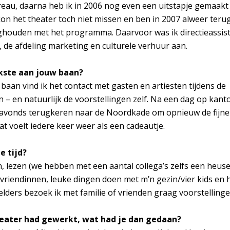
eau, daarna heb ik in 2006 nog even een uitstapje gemaakt
kon het theater toch niet missen en ben in 2007 alweer ter
ghouden met het programma. Daarvoor was ik directieassist
de afdeling marketing en culturele verhuur aan.
ukste aan jouw baan?
 baan vind ik het contact met gasten en artiesten tijdens de
 – en natuurlijk de voorstellingen zelf. Na een dag op kant
s avonds terugkeren naar de Noordkade om opnieuw de fijne
at voelt iedere keer weer als een cadeautje.
e tijd?
 lezen (we hebben met een aantal collega’s zelfs een heuse 
vriendinnen, leuke dingen doen met m’n gezin/vier kids en he
lders bezoek ik met familie of vrienden graag voorstellinge
theater had gewerkt, wat had je dan gedaan?