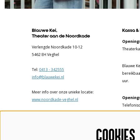
Blauwe Kei,
Kassa &
Theater aan de Noordkade
Openings
Verlengde Noordkade 10-12
Theaterka
5462 EH Veghel
Blauwe Kei
Tel:
0413 - 342555
bereikbaa
info@blauwekei.nl
uur.
Meer info over onze unieke locatie:
Openings
www.noordkade-veghel.nl
Telefonis
17.00 uur.
Theaterka
COOKIES
tot 17.00