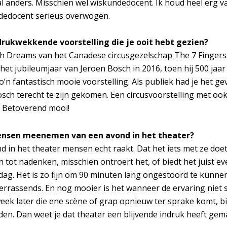
al anders. Misschien wel wiskundedocent. Ik houd heel erg v
ndedocent serieus overwogen.
drukwekkende voorstelling die je ooit hebt gezien?
h Dreams van het Canadese circusgezelschap The 7 Fingers. 
het jubileumjaar van Jeroen Bosch in 2016, toen hij 500 jaa
o’n fantastisch mooie voorstelling. Als publiek had je het g
sch terecht te zijn gekomen. Een circusvoorstelling met oo
s. Betoverend mooi!
ensen meenemen van een avond in het theater?
 in het theater mensen echt raakt. Dat het iets met ze doet e
n tot nadenken, misschien ontroert het, of biedt het juist 
edag. Het is zo fijn om 90 minuten lang ongestoord te kunne
Inzoomen
errassends. En nog mooier is het wanneer de ervaring niet s
k later die ene scène of grap opnieuw ter sprake komt, bi
en. Dan weet je dat theater een blijvende indruk heeft gem