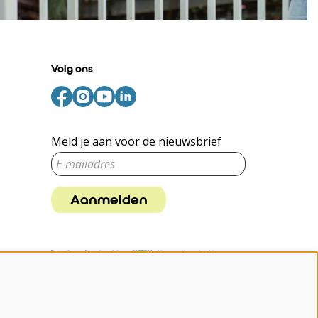
Volg ons
Meld je aan voor de nieuwsbrief
Aanmelden
Deze site wordt beschermd door reCAPTCHA, dataverwerking gebeurt in
overeenstemming met de
Cloud Data Processing Addendum
van Google.