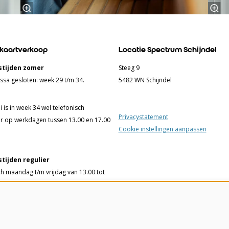
 kaartverkoop
Locatie Spectrum Schijndel
tijden zomer
Steeg 9
ssa gesloten: week 29 t/m 34.
5482 WN Schijndel
 is in week 34 wel telefonisch
Privacystatement
r op werkdagen tussen 13.00 en 17.00
Cookie instellingen aanpassen
tijden regulier
ch maandag t/m vrijdag van 13.00 tot
ssa woensdag t/m vrijdag van 13.00
 uur en 75 minuten voorafgaand aan