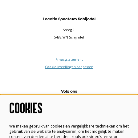
Locatie Spectrum Schijndel
Steeg 9
5482 WN Schijndel
Privacystatement
Cookie instellingen aanpassen
Volg ons
COOKIES
Meld je aan voor de nieuwsbrief
We maken gebruik van cookies en vergelijkbare technieken om het
gebruik van de website te analyseren, om het mogelijk te maken
content van derden af te beelden, zoals ook video’s, en voor