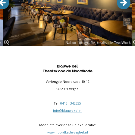
k
Nabor fotografie, realisatie TwoWork
Blauwe Kei,
Theater aan de Noordkade
Verlengde Noordkade 10-12
5462 EH Veghel
Tel:
0413 - 342555
info@blauwekei.nl
Meer info over onze unieke locatie:
www.noordkade-veghel.nl