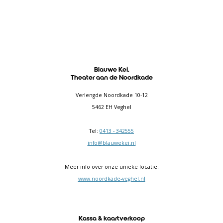
Blauwe Kei,
Theater aan de Noordkade
Verlengde Noordkade 10-12
5462 EH Veghel
Tel:
0413 - 342555
info@blauwekei.nl
Meer info over onze unieke locatie:
www.noordkade-veghel.nl
Kassa & kaartverkoop