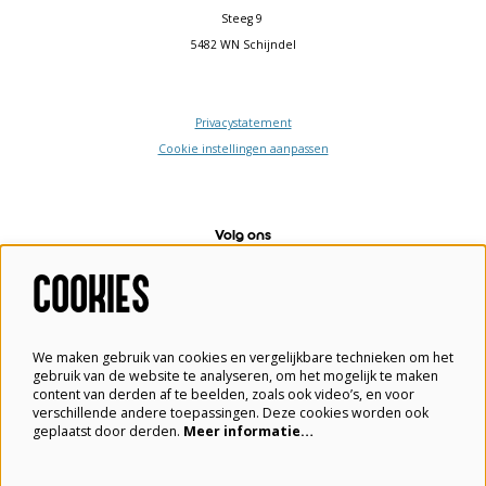
Steeg 9
5482 WN Schijndel
Privacystatement
Cookie instellingen aanpassen
Volg ons
COOKIES
Meld je aan voor de nieuwsbrief
We maken gebruik van cookies en vergelijkbare technieken om het
gebruik van de website te analyseren, om het mogelijk te maken
content van derden af te beelden, zoals ook video’s, en voor
verschillende andere toepassingen. Deze cookies worden ook
geplaatst door derden.
Meer informatie…
Aanmelden