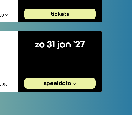
tickets
,00
zo 31 jan ’27
speeldata
0,00