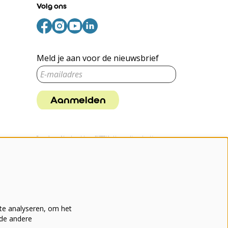
Volg ons
Meld je aan voor de nieuwsbrief
Aanmelden
Deze site wordt beschermd door reCAPTCHA, dataverwerking gebeurt in
overeenstemming met de
Cloud Data Processing Addendum
van Google.
te analyseren, om het
nde andere