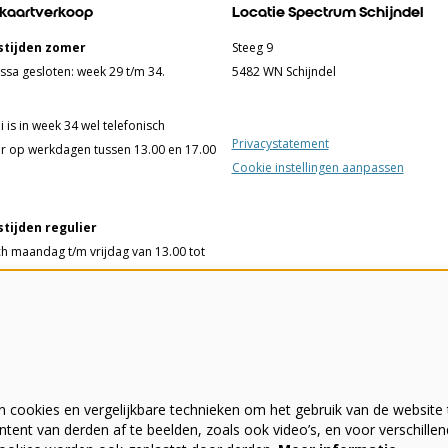
 kaartverkoop
Locatie Spectrum Schijndel
tijden zomer
Steeg 9
ssa gesloten: week 29 t/m 34.
5482 WN Schijndel
 is in week 34 wel telefonisch
Privacystatement
r op werkdagen tussen 13.00 en 17.00
Cookie instellingen aanpassen
tijden regulier
ch maandag t/m vrijdag van 13.00 tot
ssa woensdag t/m vrijdag van 13.00
 uur en 75 minuten voorafgaand aan
elling of film.
 cookies en vergelijkbare technieken om het gebruik van de website 
- 342555
tent van derden af te beelden, zoals ook video’s, en voor verschille
wekei.nl