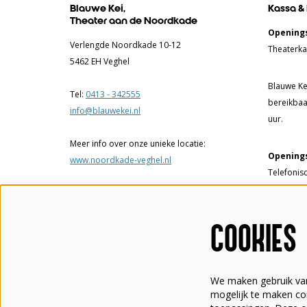
Blauwe Kei,
Kassa &
Theater aan de Noordkade
Openings
Verlengde Noordkade 10-12
Theaterka
5462 EH Veghel
Blauwe Kei
Tel:
0413 - 342555
bereikbaa
info@blauwekei.nl
uur.
Meer info over onze unieke locatie:
Openings
www.noordkade-veghel.nl
Telefonis
17.00 uur.
Theaterka
COOKIES
tot 17.00
een voorst
We maken gebruik van
Tel:
0413 
mogelijk te maken con
info@blau