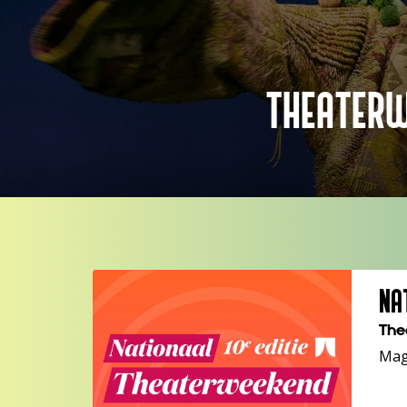
THEATERW
NA
Thea
Mag