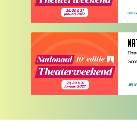
SHO
NA
The
Gro
JEU