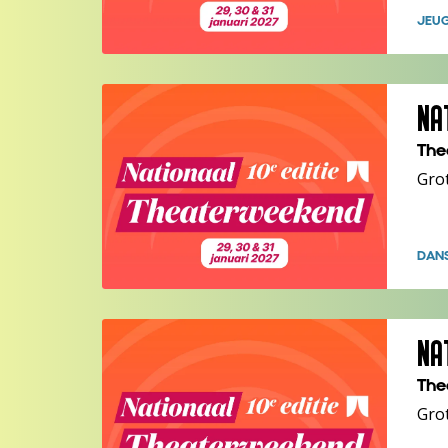
JEU
NA
The
Gro
DAN
NA
The
Gro